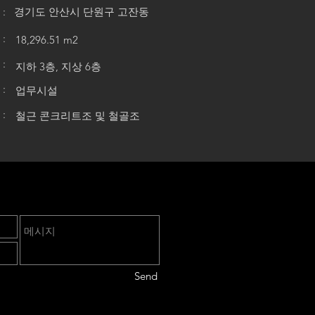
:
경기도 안산시 단원구 고잔동
:
18,296.51 m2
:
지하 3층, 지상 6층
:
업무시설
:
철근 콘크리트조 및 철골조
Send