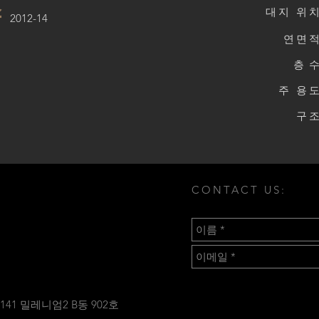
소
대지 위치
2012-14
연면적
층
수
주 용도
구조
CONTACT US:
41 밀레니엄2 B동 902호